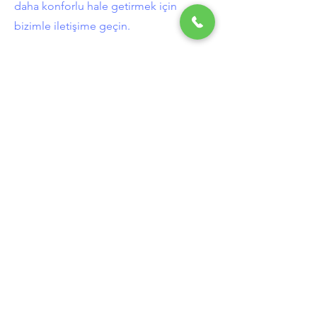
daha konforlu hale getirmek için
bizimle iletişime geçin.
ADANA KLIMA.
Klima Teknik Servis
Adana Klima teknik servisi
konusunda
güvenilir ve profesyonel bir çözüm
arıyorsanız, bize güvenebilirsiniz. Adana
ilindeki en iyi klima teknik servisi olarak, sizi
serinletmek için buradayız.
İletişime geçmek veya hemen hizmet
talebinde bulunmak için bizi arayın:
HİZMETLER