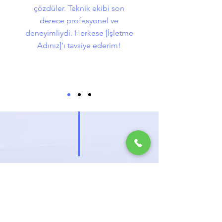
çözdüler. Teknik ekibi son
derece profesyonel ve
deneyimliydi. Herkese [İşletme
Adınız]'ı tavsiye ederim!
ÜCRETSİZ
KEŞİF
İSTEYİN
Klima montajı mı düşünüyorsunuz?