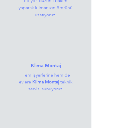
ediyor, düzenli bakım
yaparak klimanızın ömrünü
uzatıyoruz.
Klima Montaj
Hem işyerlerine hem de
evlere
Klima Montaj
teknik
servisi sunuyoruz.