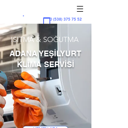
ADAN
A
KLİMA
.
0 (538) 375 75 52
ISITMA & SOĞUTMA
ADANA YEŞİLYURT
KLİMA SERVİSİ