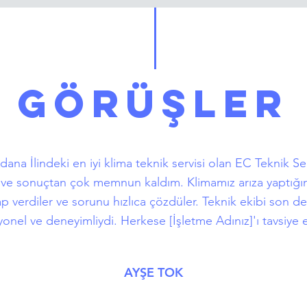
GÖRÜŞLER
ana İlindeki en iyi klima teknik servisi olan EC Teknik Ser
m ve sonuçtan çok memnun kaldım. Klimamız arıza yaptığın
p verdiler ve sorunu hızlıca çözdüler. Teknik ekibi son d
onel ve deneyimliydi. Herkese [İşletme Adınız]'ı tavsiye
AYŞE TOK