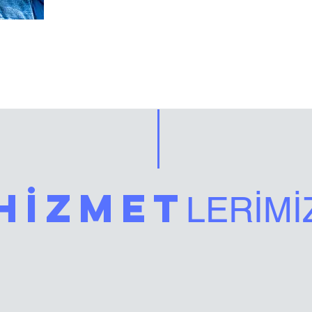
HİZMET
LERİMİ