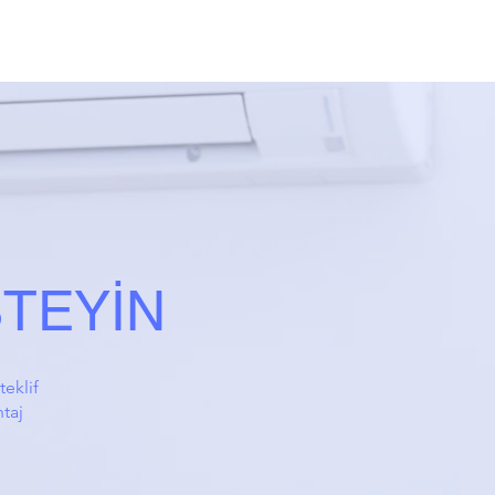
STEYİN
teklif
ntaj