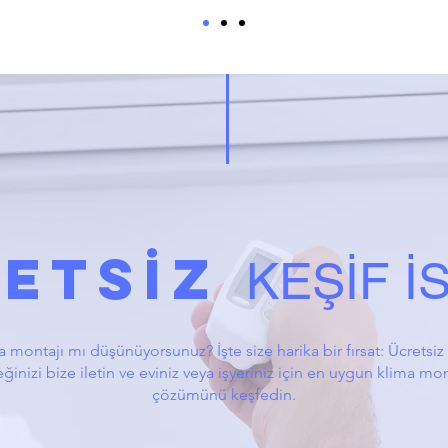
ETSİZ
KEŞİF İ
 montajı mı düşünüyorsunuz? İşte size harika bir fırsat: Ücretsiz 
eğinizi bize iletin ve eviniz veya işyeriniz için en uygun klima mo
çözümünü keşfedin.