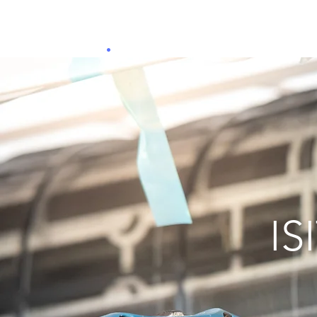
ADAN
A
KLİMA
.
I