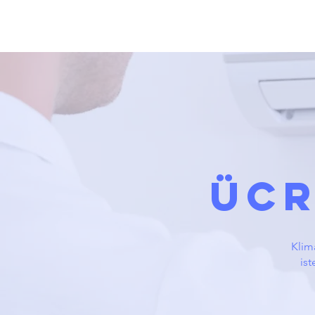
ÜCR
Klima
ist