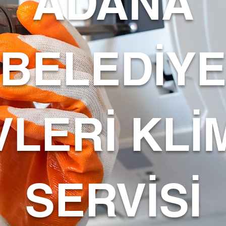
ADANA
BELEDİY
VLERİ KLİ
SERVİSİ