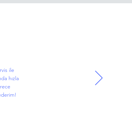
vis ile
da hızla
erece
 ederim!