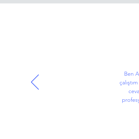
Ben Ad
çalıştı
ceva
profesy