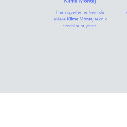
Klima Montaj
Hem işyerlerine hem de
evlere
Klima Montaj
teknik
servisi sunuyoruz.