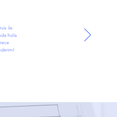
vis ile
da hızla
erece
 ederim!