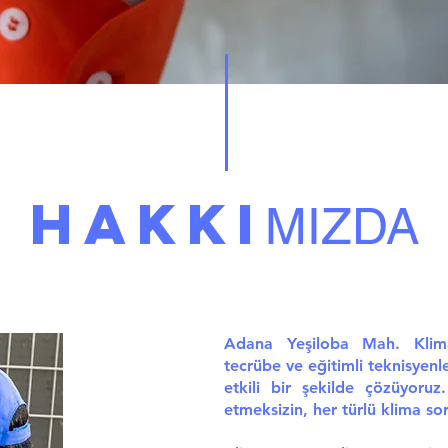
HAKKI
MIZDA
Adana Yeşiloba Mah. Klima 
tecrübe ve eğitimli teknisyenle
etkili bir şekilde çözüyor
etmeksizin, her türlü klima s