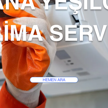
NA YEŞİ
İMA SERV
HEMEN ARA