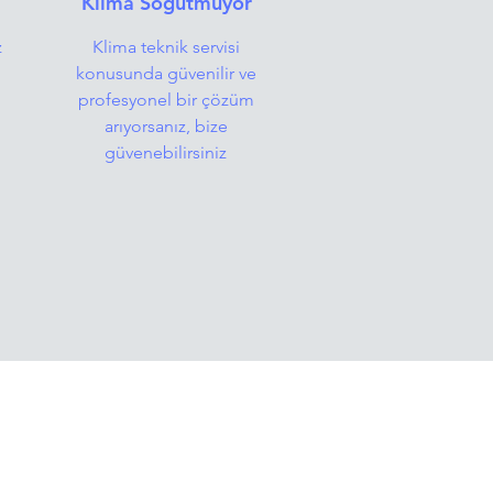
Klima Soğutmuyor
z
Klima teknik servisi
konusunda güvenilir ve
profesyonel bir çözüm
arıyorsanız, bize
güvenebilirsiniz