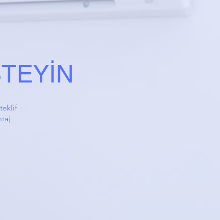
STEYİN
teklif
ntaj