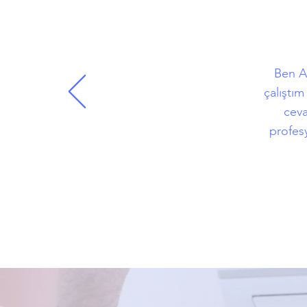
Ben Ad
çalıştı
ceva
profesy