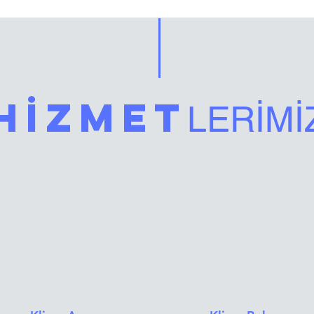
HİZMET
LERİMİ