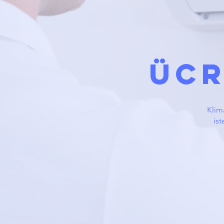
ÜCR
Klima
ist