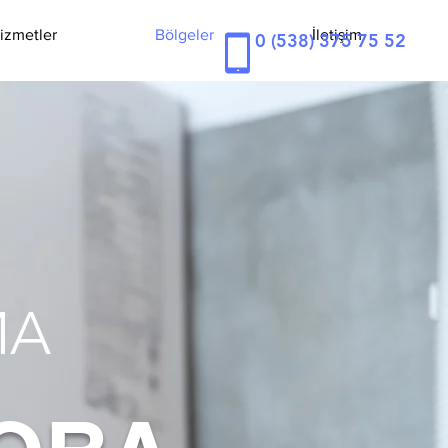
izmetler
Bölgeler
İletişim
0 (538) 375 75 52
MA