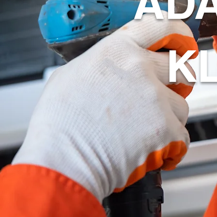
ADA
KL