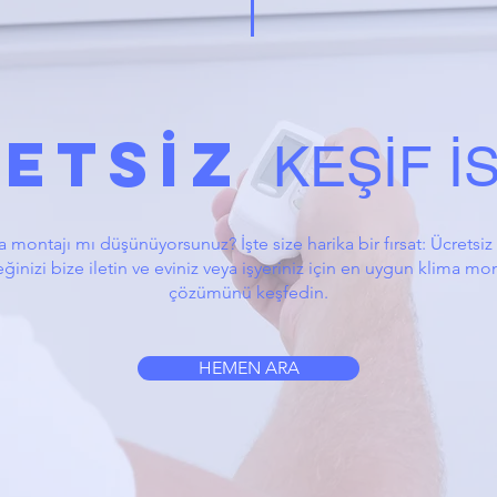
ETSİZ
KEŞİF İ
 montajı mı düşünüyorsunuz? İşte size harika bir fırsat: Ücretsiz 
eğinizi bize iletin ve eviniz veya işyeriniz için en uygun klima mo
çözümünü keşfedin.
HEMEN ARA