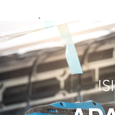
ADAN
A
KLİMA
.
I