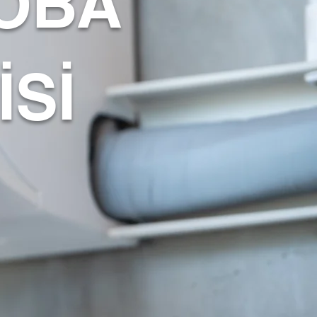
LOBA
İSİ