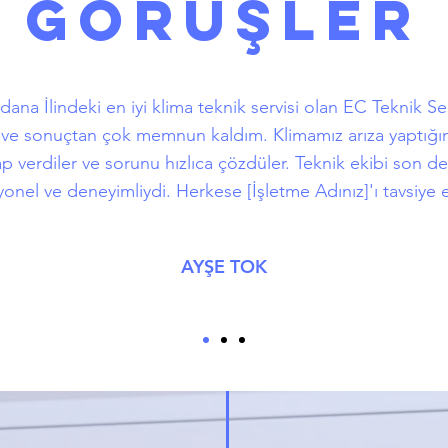
GÖRÜŞLER
ana İlindeki en iyi klima teknik servisi olan EC Teknik Ser
m ve sonuçtan çok memnun kaldım. Klimamız arıza yaptığın
p verdiler ve sorunu hızlıca çözdüler. Teknik ekibi son d
onel ve deneyimliydi. Herkese [İşletme Adınız]'ı tavsiye
AYŞE TOK