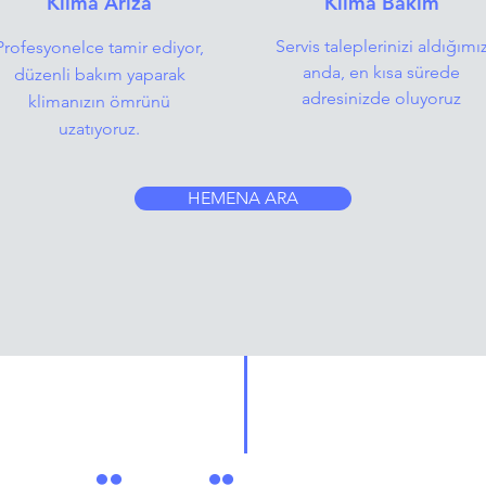
Klima Arıza
Klima Bakım
Servis taleplerinizi aldığımı
Profesyonelce tamir ediyor,
anda, en kısa sürede
düzenli bakım yaparak
adresinizde oluyoruz
klimanızın ömrünü
uzatıyoruz.
HEMENA ARA