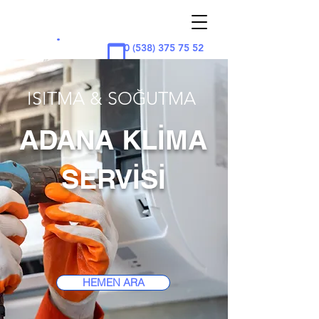
ADAN
A
KLİMA
.
0 (538) 375 75 52
ISITMA & SOĞUTMA
ADANA KLİMA
SERVİSİ
HEMEN ARA