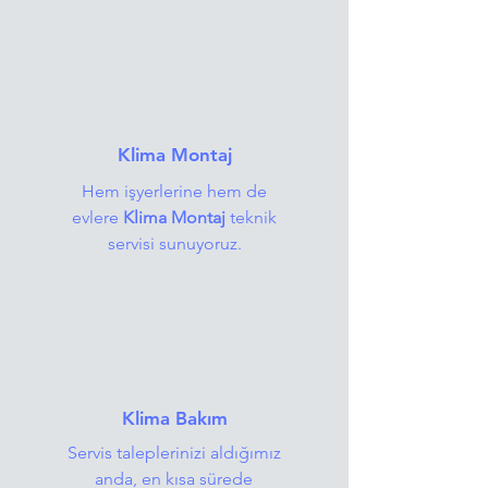
Klima Montaj
Hem işyerlerine hem de
evlere
Klima Montaj
teknik
servisi sunuyoruz.
Klima Bakım
Servis taleplerinizi aldığımız
anda, en kısa sürede