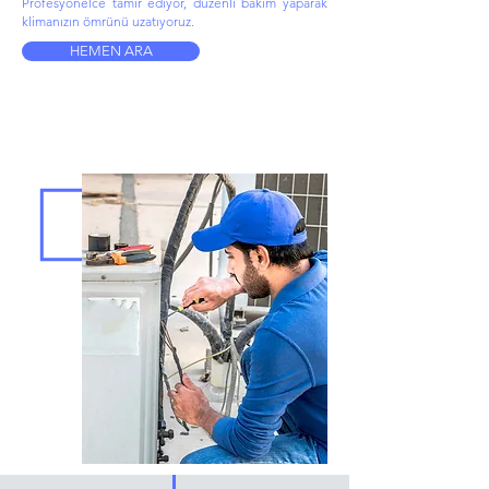
Profesyonelce tamir ediyor, düzenli bakım yaparak
klimanızın ömrünü uzatıyoruz.
HEMEN ARA