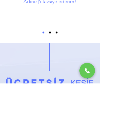
Adınız]'ı tavsiye ederim!
ÜCRETSİZ
KEŞİF
İSTEYİN
Klima montajı mı düşünüyorsunuz?
İşte size harika bir fırsat: Ücretsiz
teklif isteğinizi bize iletin ve eviniz
veya işyeriniz için en uygun klima
montaj çözümünü keşfedin.