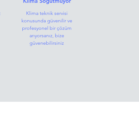
Klima Soğutmuyor
z
Klima teknik servisi
konusunda güvenilir ve
profesyonel bir çözüm
arıyorsanız, bize
güvenebilirsiniz