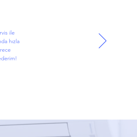
vis ile
da hızla
erece
 ederim!