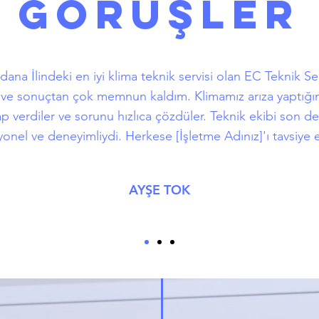
GÖRÜŞLER
ana İlindeki en iyi klima teknik servisi olan EC Teknik Ser
m ve sonuçtan çok memnun kaldım. Klimamız arıza yaptığın
p verdiler ve sorunu hızlıca çözdüler. Teknik ekibi son d
onel ve deneyimliydi. Herkese [İşletme Adınız]'ı tavsiye
AYŞE TOK