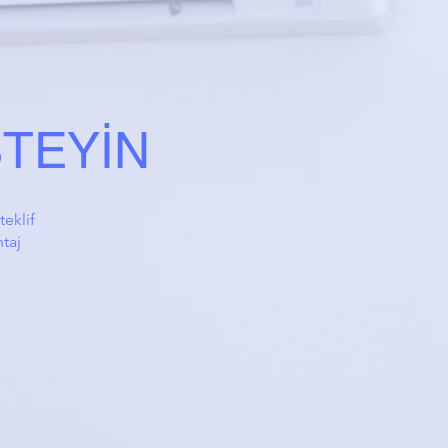
STEYİN
teklif
ntaj