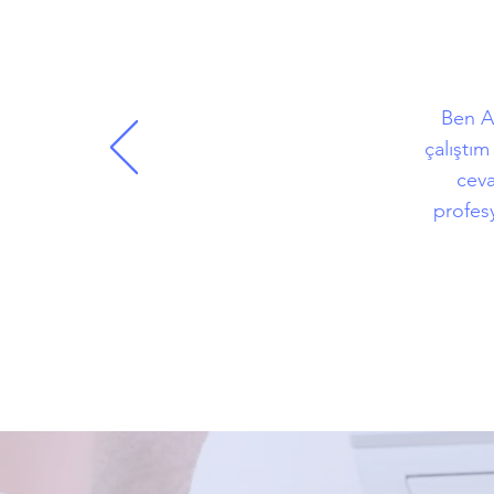
Ben Ad
çalıştı
ceva
profesy