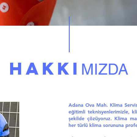
HAKKI
MIZDA
Adana Ova Mah. Klima Servisi 
eğitimli teknisyenlerimizle, kl
şekilde çözüyoruz. Klima ma
her türlü klima sorununa prof