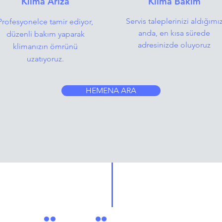
Klima Arıza
Klima Bakım
Servis taleplerinizi aldığımı
Profesyonelce tamir ediyor,
anda, en kısa sürede
düzenli bakım yaparak
adresinizde oluyoruz
klimanızın ömrünü
uzatıyoruz.
HEMENA ARA