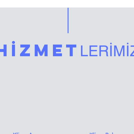
HİZMET
LERİMİ