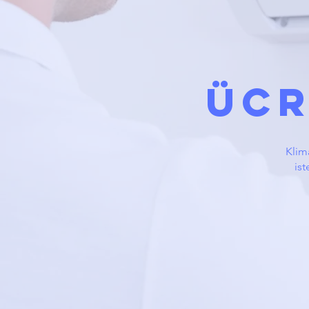
ÜCR
Klima
ist