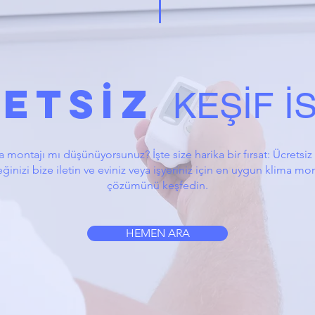
ETSİZ
KEŞİF İ
 montajı mı düşünüyorsunuz? İşte size harika bir fırsat: Ücretsiz 
eğinizi bize iletin ve eviniz veya işyeriniz için en uygun klima mo
çözümünü keşfedin.
HEMEN ARA