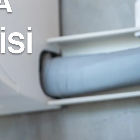
A
İSİ