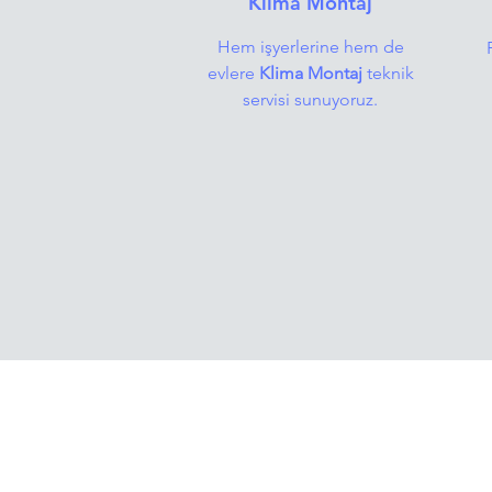
Klima Montaj
Hem işyerlerine hem de
evlere
Klima Montaj
teknik
servisi sunuyoruz.