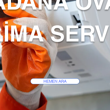
ADANA OV
İMA SERV
HEMEN ARA