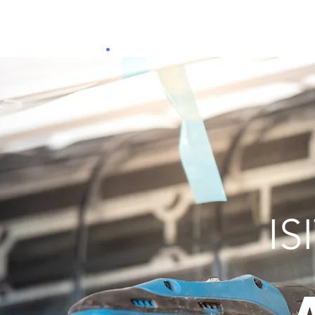
ADAN
A
KLİMA
.
I