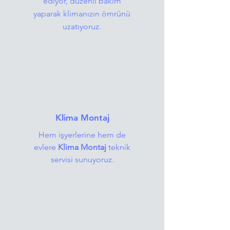
ediyor, düzenli bakım
yaparak klimanızın ömrünü
uzatıyoruz.
Klima Montaj
Hem işyerlerine hem de
evlere
Klima Montaj
teknik
servisi sunuyoruz.