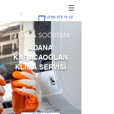
ADAN
A
KLİMA
.
0 (538) 375 75 52
ISITMA & SOĞUTMA
ADANA
KARACAOĞLAN
KLİMA SERVİSİ