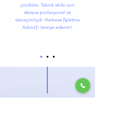
çözdüler. Teknik ekibi son
derece profesyonel ve
deneyimliydi. Herkese [İşletme
Adınız]'ı tavsiye ederim!
ÜCRETSİZ
KEŞİF
İSTEYİN
Klima montajı mı düşünüyorsunuz?