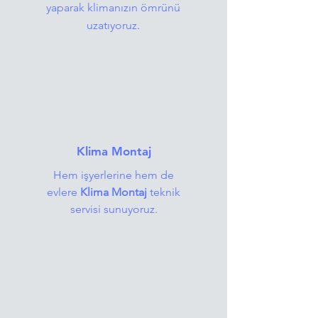
yaparak klimanızın ömrünü
uzatıyoruz.
Klima Montaj
Hem işyerlerine hem de
evlere
Klima Montaj
teknik
servisi sunuyoruz.