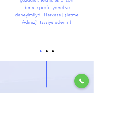
çözdüler. Teknik ekibi son
derece profesyonel ve
deneyimliydi. Herkese [İşletme
Adınız]'ı tavsiye ederim!
ÜCRETSİZ
KEŞİF
İSTEYİN
Klima montajı mı düşünüyorsunuz?
İşte size harika bir fırsat: Ücretsiz