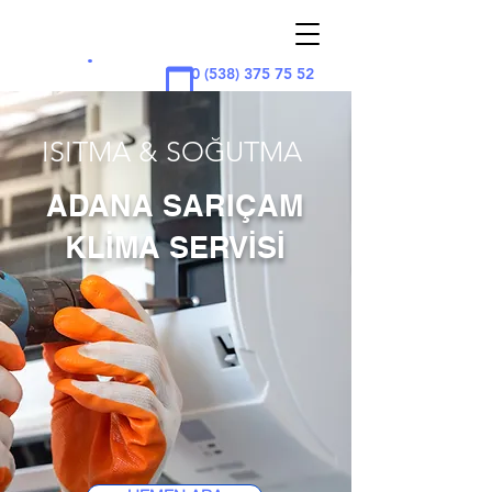
ADAN
A
KLİMA
.
0 (538) 375 75 52
ISITMA & SOĞUTMA
ADANA SARIÇAM
KLİMA SERVİSİ