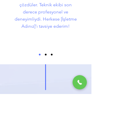
çözdüler. Teknik ekibi son
derece profesyonel ve
deneyimliydi. Herkese [İşletme
Adınız]'ı tavsiye ederim!
ÜCRETSİZ
KEŞİF
İSTEYİN
Klima montajı mı düşünüyorsunuz?