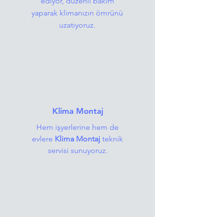
ediyor, düzenli bakım
yaparak klimanızın ömrünü
uzatıyoruz.
Klima Montaj
Hem işyerlerine hem de
evlere
Klima Montaj
teknik
servisi sunuyoruz.