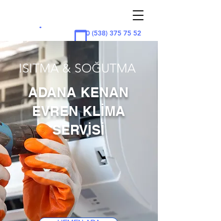
ADAN
A
KLİMA
.
0 (538) 375 75 52
ISITMA & SOĞUTMA
ADANA KENAN
EVREN KLİMA
SERVİSİ