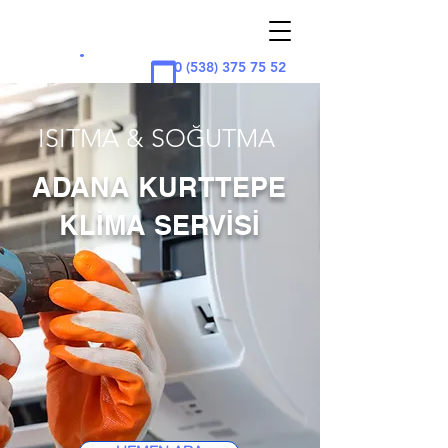
ADAN
A
KLİMA
.
0 (538) 375 75 52
ISITMA & SOĞUTMA
ADANA KURTTEPE
KLİMA SERVİSİ