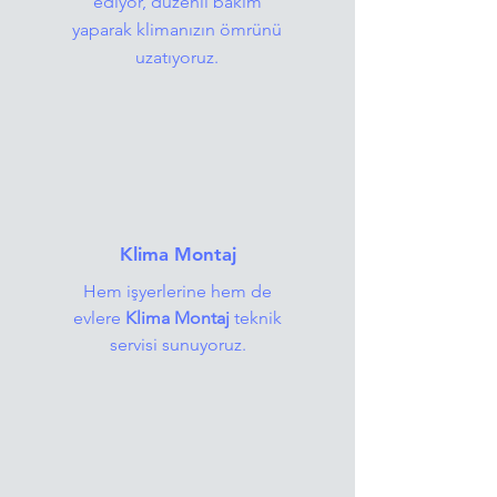
ediyor, düzenli bakım
yaparak klimanızın ömrünü
uzatıyoruz.
Klima Montaj
Hem işyerlerine hem de
evlere
Klima Montaj
teknik
servisi sunuyoruz.