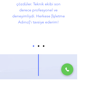
çözdüler. Teknik ekibi son
derece profesyonel ve
deneyimliydi. Herkese [İşletme
Adınız]'ı tavsiye ederim!
ÜCRETSİZ
KEŞİF
İSTEYİN
Klima montajı mı düşünüyorsunuz?